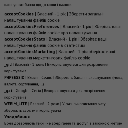
ваші уподобання щодо мови і валюти.
acceptCookies
| Власний - 1 рік | Зберегти загальні
налаштування файлів cookie
acceptCookiesPreferences
| Власний - 1 рік | Зберігає ваші
налаштування файлів cookie про налаштування
acceptCookiesStats
| Власний - 1 рік | Зберігає ваші
налаштування файлів cookie в статистиці
acceptCookiesMarketing
| Власний - 1 рік: зберігає ваші
налаштування маркетингових файлів cookie
_gid
| Власний - 1 день | Використовується для розрізнення
користувачів
PHPSESSID
| Власні - Сеанс | Збережіть бажані налаштування (мова,
валюта, сортування, ...)
_gat
| Google - Сесія | Використовується для розрізнення
користувачів
WEBIM_LITE
| Власний - 2 роки | У разі використання чату
збережіть своє ім'я користувача
Уподобання
Вони дозволяють технічне зберігання та доступ з законною метою