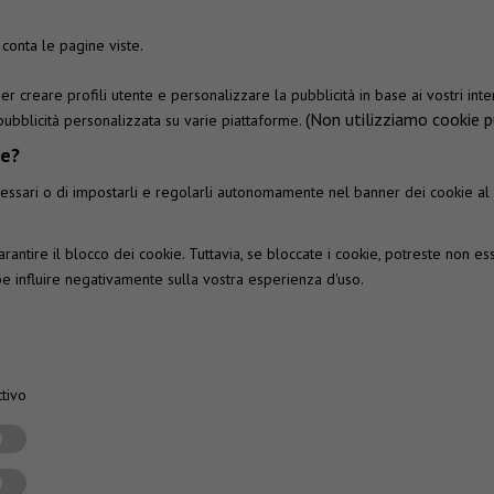
conta le pagine viste.
 per creare profili utente e personalizzare la pubblicità in base ai vostri in
(Non utilizziamo cookie pu
 pubblicità personalizzata su varie piattaforme.
ie?
 necessari o di impostarli e regolarli autonomamente nel banner dei cookie a
rantire il blocco dei cookie. Tuttavia, se bloccate i cookie, potreste non ess
be influire negativamente sulla vostra esperienza d'uso.
tivo