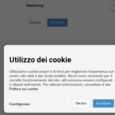
Marketing
CONTATTARE
Utilizzo dei cookie
Calle Zoa, 23
Oficina Nuevo Habitat
Utilizziamo cookie propri e di terzi per migliorare l'esperienza sul
03182 Torrevieja (Alicante)
nostro sito web e per scopi analitici. Alcuni sono necessari per il
corretto funzionamento del sito, altri possono essere configurati
‎+34 696 911 061
o rifiutati dall'utente. Per ulteriori informazioni, consultare il sito
info@playmarcosta.com
Politica sui cookie
Configurare