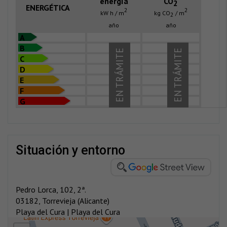
energía
CO
2
ENERGÉTICA
2
2
kW h / m
kg CO
/ m
2
año
año
A
B
EN TRÁMITE
EN TRÁMITE
C
D
E
F
G
situación y entorno
Pedro Lorca, 102, 2ª.
03182, Torrevieja (Alicante)
Playa del Cura | Playa del Cura