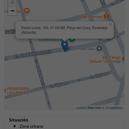
+
−
×
Pedro Lorca, 102, 2ª. 03182, Playa del Cura, Torrevieja
(Alicante)
Leaflet
| Map data ©
GoogleMaps
Situación
Zona urbana