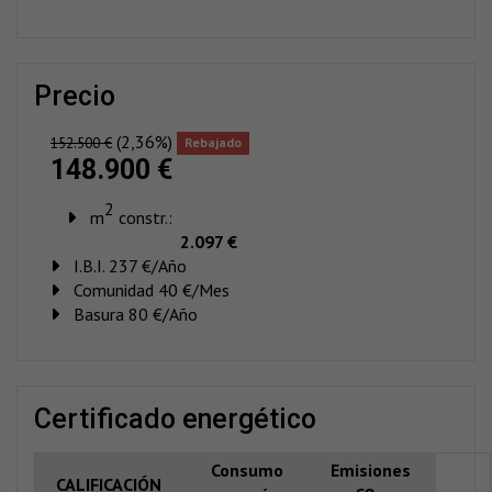
precio
(2,36%)
152.500 €
Rebajado
148.900 €
2
m
constr.:
2.097 €
I.B.I. 237 €/Año
Comunidad 40 €/Mes
Basura 80 €/Año
certificado energético
Consumo
Emisiones
CALIFICACIÓN