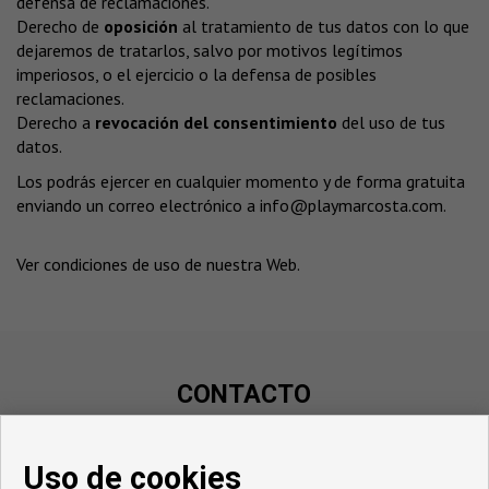
defensa de reclamaciones.
Derecho de
oposición
al tratamiento de tus datos con lo que
dejaremos de tratarlos, salvo por motivos legítimos
imperiosos, o el ejercicio o la defensa de posibles
reclamaciones.
Derecho a
revocación del consentimiento
del uso de tus
datos.
Los podrás ejercer en cualquier momento y de forma gratuita
enviando un correo electrónico a
info@playmarcosta.com
.
Ver condiciones de uso de nuestra Web
.
CONTACTO
Calle Zoa, 23
Oficina Nuevo Habitat
Uso de cookies
03182 Torrevieja (Alicante)