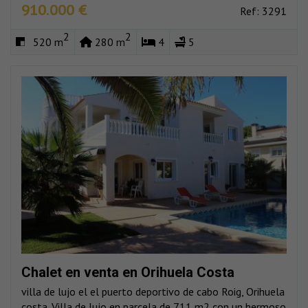
910.000 €
Ref: 3291
2
2
520 m
280 m
4
5
Chalet en venta en Orihuela Costa
villa de lujo el el puerto deportivo de cabo Roig, Orihuela
costa. Villa de lujo en parcela de 711 m2 con un hermoso