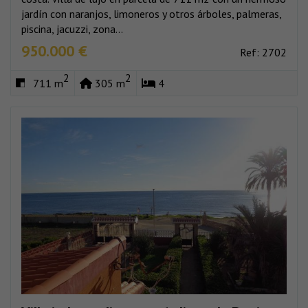
jardín con naranjos, limoneros y otros árboles, palmeras,
piscina, jacuzzi, zona...
950.000 €
Ref: 2702
2
2
711 m
305 m
4