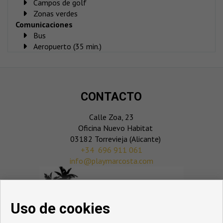
Campos de golf
Zonas verdes
Comunicaciones
Bus
Aeropuerto (35 min.)
CONTACTO
Calle Zoa, 23
Oficina Nuevo Habitat
03182 Torrevieja (Alicante)
‎+34 696 911 061
info@playmarcosta.com
Uso de cookies