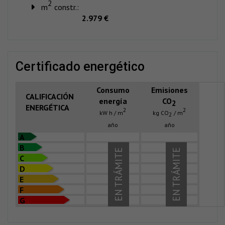
2
m
constr.:
2.979 €
certificado energético
Consumo
Emisiones
CALIFICACIÓN
energía
CO
2
ENERGÉTICA
2
2
kW h / m
kg CO
/ m
2
año
año
A
B
EN TRÁMITE
EN TRÁMITE
C
D
E
F
G