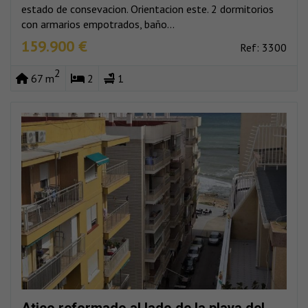
estado de consevacion. Orientacion este. 2 dormitorios
con armarios empotrados, baño...
159.900 €
Ref: 3300
2
67 m
2
1
Atico reformado al lado de la playa del