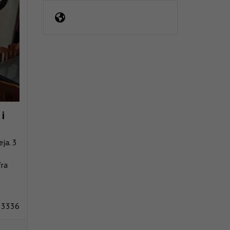
 i
eja. 3
fra
 3336