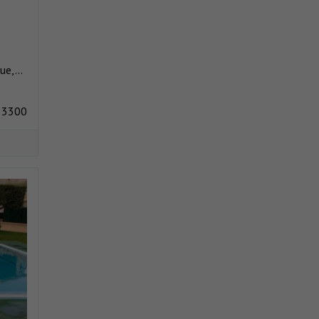
e,...
 3300