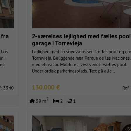
 fra
2-værelses lejlighed med fælles pool
garage i Torrevieja
 Los
Lejlighed med to soveværelser, fælles pool og gar
n i
Torrevieja. Beliggende nær Parque de las Naciones. 
et.
med elevator. Møbleret, vestvendt. Fælles pool.
Underjordisk parkeringsplads. Tæt på alle...
130.000 €
f: 3340
Ref:
2
59 m
2
1