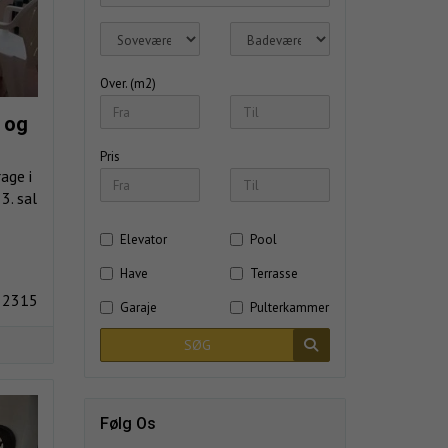
Over. (m2)
 og
Pris
age i
3. sal
Elevator
Pool
Have
Terrasse
 2315
Garaje
Pulterkammer
SØG
Følg Os