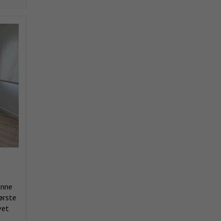
enne
første
vet