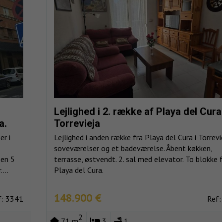
Lejlighed i 2. række af Playa del Cura
a.
Torrevieja
r i
Lejlighed i anden række fra Playa del Cura i Torrevi
soveværelser og et badeværelse. Åbent køkken,
 en 5
terrasse, østvendt. 2. sal med elevator. To blokke 
...
Playa del Cura.
148.900 €
f: 3341
Ref:
2
71 m
3
1