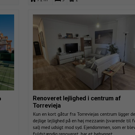
Renoveret lejlighed i centrum af
o
Torrevieja
Kun en kort gåtur fra Torreviejas centrum ligger d
dejlige lejlighed på en høj mezzanin (svarende til 
sal) med udsigt mod syd. Ejendommen, som er ble
fuldstændig renoveret, har et bebygget...