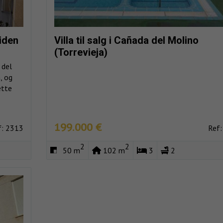
iden
Villa til salg i Cañada del Molino
(Torrevieja)
 del
, og
ette
199.000 €
f: 2313
Ref:
2
2
50 m
102 m
3
2