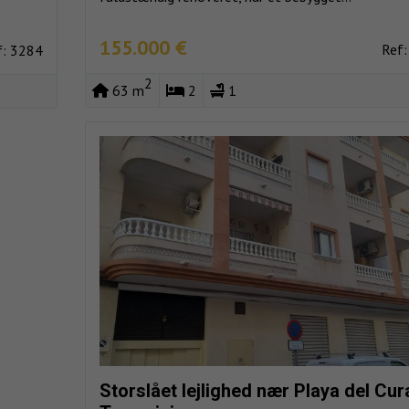
155.000 €
Ref:
f: 3284
2
63 m
2
1
Storslået lejlighed nær Playa del Cura