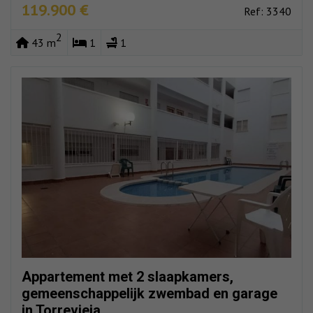
119.900 €
Ref: 3340
2
43 m
1
1
Appartement met 2 slaapkamers,
gemeenschappelijk zwembad en garage
in Torrevieja.