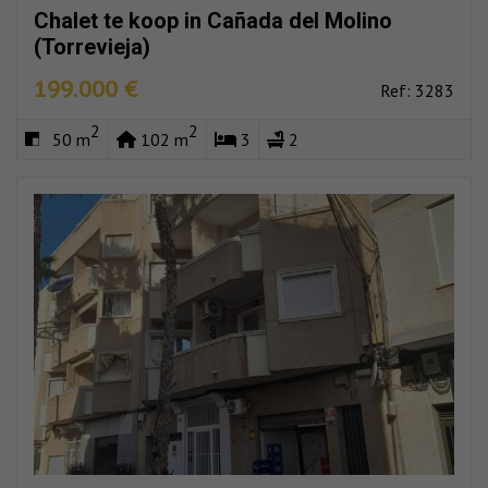
Chalet te koop in Cañada del Molino
(Torrevieja)
199.000 €
Ref: 3283
2
2
50 m
102 m
3
2