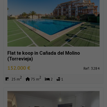
Flat te koop in Cañada del Molino
(Torrevieja)
152.000 €
Ref: 3284
2
2
25 m
75 m
2
1