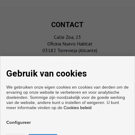
CONTACT
Calle Zoa, 23
Oficina Nuevo Habitat
03182 Torrevieja (Alicante)
‎+34 696 911 061
info@playmarcosta.com
Gebruik van cookies
We gebruiken onze eigen cookies en cookies van derden om de
ervaring op onze website te verbeteren en voor analytische
doeleinden. Sommige zijn noodzakelijk voor de goede werking
van de website, andere kunt u instellen of weigeren. U kunt
meer informatie vinden op de
Cookies beleid
Configureer
Copyright © 2026. alle rechten voorbehouden.