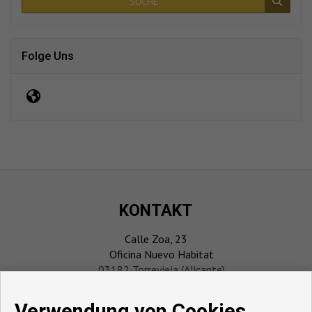
SUCHE
Folge Uns
KONTAKT
Calle Zoa, 23
Oficina Nuevo Habitat
03182 Torrevieja (Alicante)
‎+34 696 911 061
info@playmarcosta.com
Verwendung von Cookies